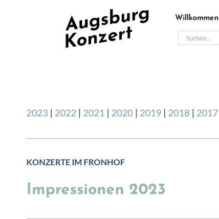
Zum
Willkommen
Inhalt
springen
Suche
nach:
2023
|
2022
|
2021
|
2020
|
2019
|
2018
|
2017
KONZERTE IM FRONHOF
Impressionen 2023