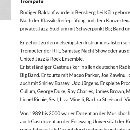
Trompete
Rüdiger Baldauf wurde in Bensberg bei Köln gebore
Nach der Klassik-Reifeprüfung und dem Konzertex
privates Jazz-Studium mit Schwerpunkt Big Band u
Er gehört zu den vielseitigsten Instrumentalisten sei
Trompeter der RTL-Samstag Nacht Show oder aus 
United Jazz & Rock Ensemble.
Er ist ständiger Gastmusiker in allen deutschen Ra
Big Band. Er tourte mit Maceo Parker, Joe Zawinul
auch mit Shirley Bassey, Udo Jürgens. Er spielte P
Cullum, George Duke, Ray Charles, James Brown, M
Lionel Richie, Seal, Liza Minelli, Barbra Streisand,
Von 1989 bis 2000 war er Dozent an der Musikhochs
auch Gastdozent an der Folkwang Universität der K
seine Tätigkeit als Dozent durch nationale und inter