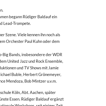
n.
amen begann Rüdiger Baldauf ein
nd Lead-Trompete.
ner Szene. Viele kennen ihn noch als
dem Orchester Paul Kuhn oder dem
dio-Big Bands, insbesondere der WDR
, dem United Jazz und Rock Ensemble,
roduktionen und TV Shows mit Jamie
ichael Buble, Herbert Grönemeyer,
 Vince Mendoza, Bob Mintzer u.v.m.
chule Köln, Abt. Aachen, später
ünste Essen. Rüdiger Baldauf ergänzt
nationale Workshops, seit einiger Zeit