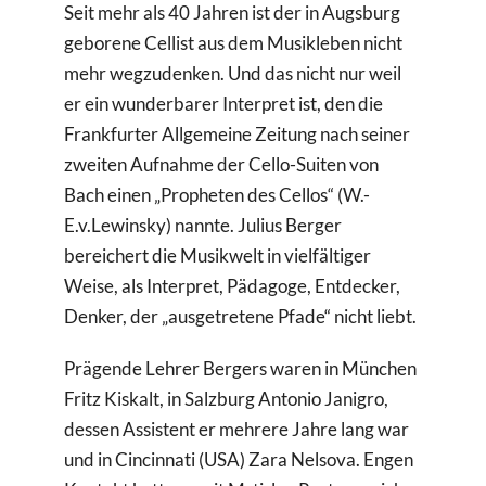
Seit mehr als 40 Jahren ist der in Augsburg
Suche
geborene Cellist aus dem Musikleben nicht
nach:
mehr wegzudenken. Und das nicht nur weil
er ein wunderbarer Interpret ist, den die
Frankfurter Allgemeine Zeitung nach seiner
zweiten Aufnahme der Cello-Suiten von
Bach einen „Propheten des Cellos“ (W.-
E.v.Lewinsky) nannte. Julius Berger
bereichert die Musikwelt in vielfältiger
Weise, als Interpret, Pädagoge, Entdecker,
Denker, der „ausgetretene Pfade“ nicht liebt.
Prägende Lehrer Bergers waren in München
Fritz Kiskalt, in Salzburg Antonio Janigro,
dessen Assistent er mehrere Jahre lang war
und in Cincinnati (USA) Zara Nelsova. Engen