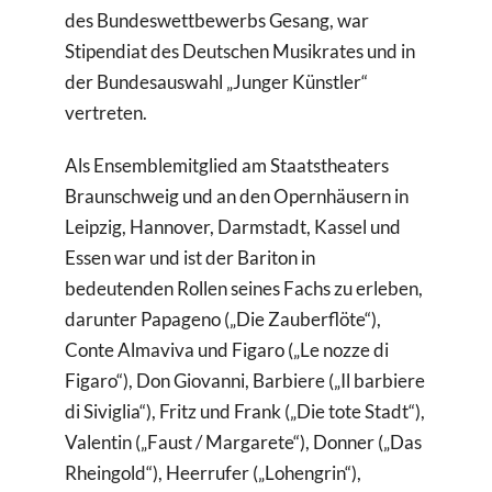
des Bundeswettbewerbs Gesang, war
Stipendiat des Deutschen Musikrates und in
der Bundesauswahl „Junger Künstler“
vertreten.
Als Ensemblemitglied am Staatstheaters
Braunschweig und an den Opernhäusern in
Leipzig, Hannover, Darmstadt, Kassel und
Essen war und ist der Bariton in
bedeutenden Rollen seines Fachs zu erleben,
darunter Papageno („Die Zauberflöte“),
Conte Almaviva und Figaro („Le nozze di
Figaro“), Don Giovanni, Barbiere („Il barbiere
di Siviglia“), Fritz und Frank („Die tote Stadt“),
Valentin („Faust / Margarete“), Donner („Das
Rheingold“), Heerrufer („Lohengrin“),