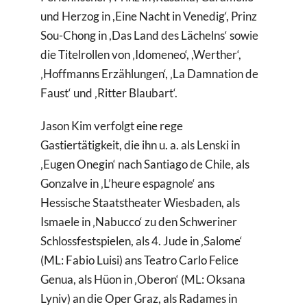
und Herzog in ,Eine Nacht in Venedig‘, Prinz
Sou-Chong in ,Das Land des Lächelns‘ sowie
die Titelrollen von ‚Idomeneo‘, ,Werther‘,
‚Hoffmanns Erzählungen‘, ‚La Damnation de
Faust‘ und ‚Ritter Blaubart‘.
Jason Kim verfolgt eine rege
Gastiertätigkeit, die ihn u. a. als Lenski in
‚Eugen Onegin‘ nach Santiago de Chile, als
Gonzalve in ‚L’heure espagnole‘ ans
Hessische Staatstheater Wiesbaden, als
Ismaele in ‚Nabucco‘ zu den Schweriner
Schlossfestspielen, als 4. Jude in ‚Salome‘
(ML: Fabio Luisi) ans Teatro Carlo Felice
Genua, als Hüon in ‚Oberon‘ (ML: Oksana
Lyniv) an die Oper Graz, als Radames in