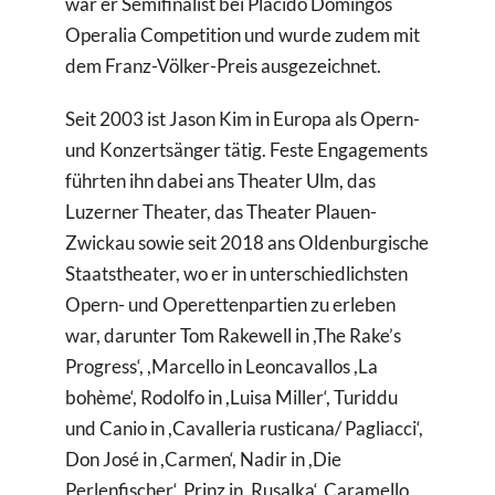
war er Semifinalist bei Plácido Domingos
Operalia Competition und wurde zudem mit
dem Franz-Völker-Preis ausgezeichnet.
Seit 2003 ist Jason Kim in Europa als Opern-
und Konzertsänger tätig. Feste Engagements
führten ihn dabei ans Theater Ulm, das
Luzerner Theater, das Theater Plauen-
Zwickau sowie seit 2018 ans Oldenburgische
Staatstheater, wo er in unterschiedlichsten
Opern- und Operettenpartien zu erleben
war, darunter Tom Rakewell in ,The Rake’s
Progress‘, ,Marcello in Leoncavallos ,La
bohème‘, Rodolfo in ,Luisa Miller‘, Turiddu
und Canio in ,Cavalleria rusticana/ Pagliacci‘,
Don José in ,Carmen‘, Nadir in ,Die
Perlenfischer‘, Prinz in ,Rusalka‘, Caramello