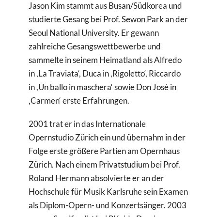
Jason Kim stammt aus Busan/Südkorea und
Suche
studierte Gesang bei Prof. Sewon Park an der
nach:
Seoul National University. Er gewann
zahlreiche Gesangswettbewerbe und
sammelte in seinem Heimatland als Alfredo
in ,La Traviata‘, Duca in ,Rigoletto‘, Riccardo
in ,Un ballo in maschera‘ sowie Don José in
,Carmen‘ erste Erfahrungen.
2001 trat er in das Internationale
Opernstudio Zürich ein und übernahm in der
Folge erste größere Partien am Opernhaus
Zürich. Nach einem Privatstudium bei Prof.
Roland Hermann absolvierte er an der
Hochschule für Musik Karlsruhe sein Examen
als Diplom-Opern- und Konzertsänger. 2003