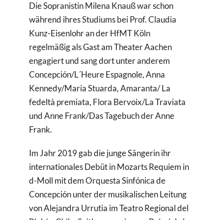
Die Sopranistin Milena Knauß war schon
Suche
während ihres Studiums bei Prof. Claudia
nach:
Kunz-Eisenlohr an der HfMT Köln
regelmäßig als Gast am Theater Aachen
engagiert und sang dort unter anderem
Concepción/L´Heure Espagnole, Anna
Kennedy/Maria Stuarda, Amaranta/ La
fedeltà premiata, Flora Bervoix/La Traviata
und Anne Frank/Das Tagebuch der Anne
Frank.
Im Jahr 2019 gab die junge Sängerin ihr
internationales Debüt in Mozarts Requiem in
d-Moll mit dem Orquesta Sinfónica de
Concepción unter der musikalischen Leitung
von Alejandra Urrutia im Teatro Regional del