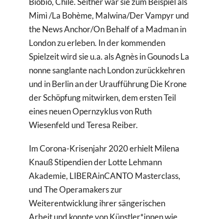
Biobío, Chile. Seither war sie zum Beispiel als
Mimì /La Bohème, Malwina/Der Vampyr und
the News Anchor/On Behalf of a Madman in
London zu erleben. In der kommenden
Spielzeit wird sie u.a. als Agnès in Gounods La
nonne sanglante nach London zurückkehren
und in Berlin an der Uraufführung Die Krone
der Schöpfung mitwirken, dem ersten Teil
eines neuen Opernzyklus von Ruth
Wiesenfeld und Teresa Reiber.
Im Corona-Krisenjahr 2020 erhielt Milena
Knauß Stipendien der Lotte Lehmann
Akademie, LIBERAinCANTO Masterclass,
und The Operamakers zur
Weiterentwicklung ihrer sängerischen
Arbeit und konnte von Künstler*innen wie