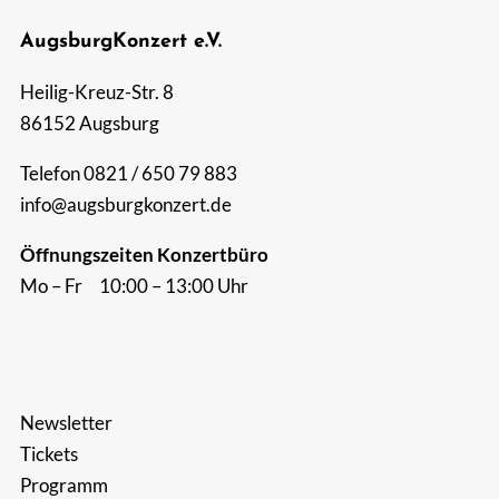
AugsburgKonzert e.V.
Suche
nach:
Heilig-Kreuz-Str. 8
86152 Augsburg
Telefon 0821 / 650 79 883
info@augsburgkonzert.de
Öffnungszeiten Konzertbüro
Mo – Fr 10:00 – 13:00 Uhr
Newsletter
Tickets
Programm