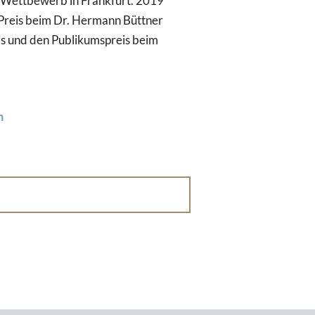
i-Wettbewerb in Frankfurt. 2019
 Preis beim Dr. Hermann Büttner
is und den Publikumspreis beim
m