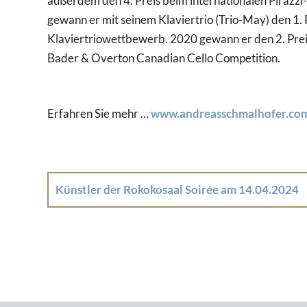
außerdem den 4. Preis beim internationalen Pirazz
gewann er mit seinem Klaviertrio (Trio-May) den 1.
Klaviertriowettbewerb. 2020 gewann er den 2. Pre
Bader & Overton Canadian Cello Competition.
Erfahren Sie mehr …
www.andreasschmalhofer.co
Künstler der Rokokosaal Soirée am 14.04.2024