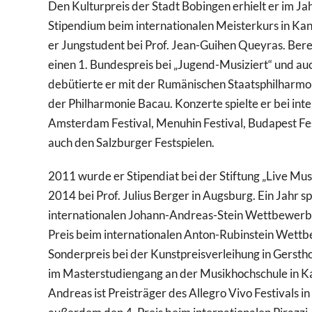
Den Kulturpreis der Stadt Bobingen erhielt er im Ja
Stipendium beim internationalen Meisterkurs in Ka
er Jungstudent bei Prof. Jean-Guihen Queyras. Bereit
einen 1. Bundespreis bei „Jugend-Musiziert“ und auc
debütierte er mit der Rumänischen Staatsphilharmo
der Philharmonie Bacau. Konzerte spielte er bei inte
Amsterdam Festival, Menuhin Festival, Budapest Fe
auch den Salzburger Festspielen.
2011 wurde er Stipendiat bei der Stiftung „Live Mus
2014 bei Prof. Julius Berger in Augsburg. Ein Jahr s
internationalen Johann-Andreas-Stein Wettbewerb,
Preis beim internationalen Anton-Rubinstein Wettb
Sonderpreis bei der Kunstpreisverleihung in Gerstho
im Masterstudiengang an der Musikhochschule in Kar
Andreas ist Preisträger des Allegro Vivo Festivals i