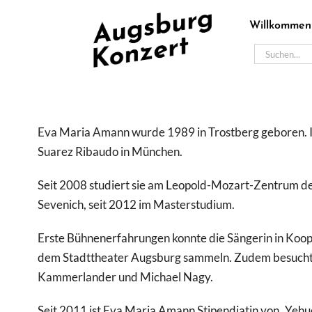
Zum
Willkommen
Inhalt
springen
Suche
nach:
Eva Maria Amann wurde 1989 in Trostberg geboren. Ihr
Suarez Ribaudo in München.
Seit 2008 studiert sie am Leopold-Mozart-Zentrum de
Sevenich, seit 2012 im Masterstudium.
Erste Bühnenerfahrungen konnte die Sängerin in Koo
dem Stadttheater Augsburg sammeln. Zudem besuchte 
Kammerlander und Michael Nagy.
Seit 2011 ist Eva Maria Amann Stipendiatin von „Yehu