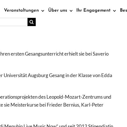
Veranstaltungen
Über uns
Ihr Engagement
Be
en ersten Gesangsunterricht erhielt sie bei Saverio
r Universität Augsburg Gesang in der Klasse von Edda
perationsprojekten des Leopold-Mozart-Zentrums und
sie Meisterkurse bei Frieder Bernius, Karl-Peter
di Menuhin Live Music Now“ und seit 2012 Stipendiatin