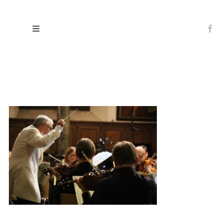
Zum
Inhalt
Toggle
springen
Navigation
Willkommen
Veranstaltungen
Über uns
Ihr Engagement
Besuch
Kontakt