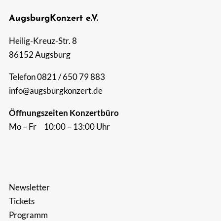
AugsburgKonzert e.V.
Suche
nach:
Heilig-Kreuz-Str. 8
86152 Augsburg
Telefon 0821 / 650 79 883
info@augsburgkonzert.de
Öffnungszeiten Konzertbüro
Mo – Fr 10:00 – 13:00 Uhr
Newsletter
Tickets
Programm