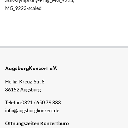
SUK-Symphony-Prag_MG_9223;
MG_9223-scaled
Suche
nach:
AugsburgKonzert e.V.
Heilig-Kreuz-Str. 8
86152 Augsburg
Telefon 0821 / 650 79 883
info@augsburgkonzert.de
Öffnungszeiten Konzertbüro