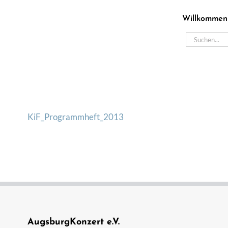
Zum
Willkommen
Inhalt
springen
Suche
nach:
KiF_Programmheft_2013
AugsburgKonzert e.V.