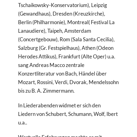
Tschaikowsky-Konservatorium), Leipzig
(Gewandhaus), Dresden (Kreuzkirche),
Berlin (Philharmonie), Montreal( Festival La
Lanaudiere), Taipeh, Amsterdam
(Concertgebouw), Rom (Sala Santa Cecilia),
Salzburg (Gr. Festspielhaus), Athen (Odeon
Herodes Attikus), Frankfurt (Alte Oper) u.a.
sang Andreas Macco zentrale
Konzertliteratur von Bach, Händel über
Mozart, Rossini, Verdi, Dvorak, Mendelssohn
bis zu B. A. Zimmermann.
In Liederabenden widmet er sich den
Liedern von Schubert, Schumann, Wolf, Ibert
u.a..