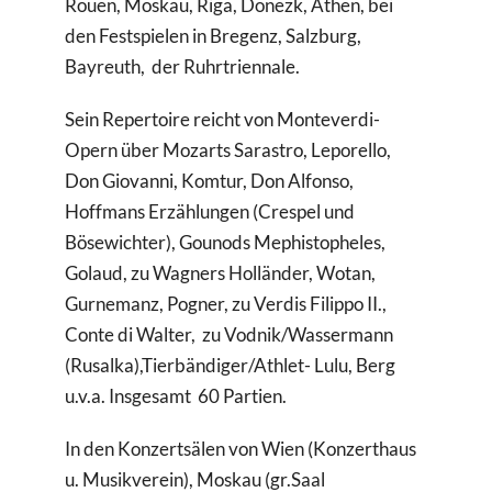
Rouen, Moskau, Riga, Donezk, Athen, bei
den Festspielen in Bregenz, Salzburg,
Bayreuth, der Ruhrtriennale.
Sein Repertoire reicht von Monteverdi-
Opern über Mozarts Sarastro, Leporello,
Don Giovanni, Komtur, Don Alfonso,
Hoffmans Erzählungen (Crespel und
Bösewichter), Gounods Mephistopheles,
Golaud, zu Wagners Holländer, Wotan,
Gurnemanz, Pogner, zu Verdis Filippo II.,
Conte di Walter, zu Vodnik/Wassermann
(Rusalka),Tierbändiger/Athlet- Lulu, Berg
u.v.a. Insgesamt 60 Partien.
In den Konzertsälen von Wien (Konzerthaus
u. Musikverein), Moskau (gr.Saal