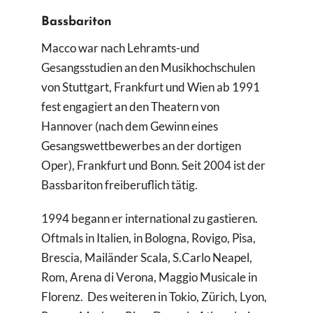
Suche
Bassbariton
nach:
Macco war nach Lehramts-und
Gesangsstudien an den Musikhochschulen
von Stuttgart, Frankfurt und Wien ab 1991
fest engagiert an den Theatern von
Hannover (nach dem Gewinn eines
Gesangswettbewerbes an der dortigen
Oper), Frankfurt und Bonn. Seit 2004 ist der
Bassbariton freiberuflich tätig.
1994 begann er international zu gastieren.
Oftmals in Italien, in Bologna, Rovigo, Pisa,
Brescia, Mailänder Scala, S.Carlo Neapel,
Rom, Arena di Verona, Maggio Musicale in
Florenz. Des weiteren in Tokio, Zürich, Lyon,