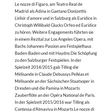
Le nozze di Figaro, am Teatro Real de
Madrid als Adina in Gaetano Donizettis
L’elisir d’amore und in Salzburg als Euridice in
Christoph Willibald Glucks Orfeo ed Euridice
zu hören. Weitere Engagements führten sie
in einem Rezital zur Los Angeles Opera, mit
Bachs Johannes-Passion ans Festspielhaus
Baden-Baden und mit Haydns Die Schöpfung
zu den Salzburger Festspielen. In der
Spielzeit 2014/2015 gab Tilling die
Mélisande in Claude Debussys Pelléas et
Mélisande an der Sächsischen Staatsoper in
Dresden und die Pamina in Mozarts
Zauberflöte an der Opéra National de Paris.
In der Spielzeit 2015/2016 war Tilling als
Contessa d’Almaviva in Mozarts Le nozze di