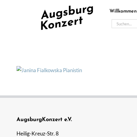
Zum
Willkommen
Inhalt
springen
Suche
nach:
AugsburgKonzert e.V.
Heilig-Kreuz-Str. 8