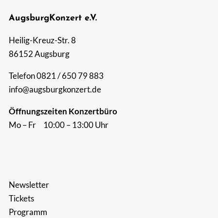
AugsburgKonzert e.V.
Suche
nach:
Heilig-Kreuz-Str. 8
86152 Augsburg
Telefon 0821 / 650 79 883
info@augsburgkonzert.de
Öffnungszeiten Konzertbüro
Mo – Fr 10:00 – 13:00 Uhr
Newsletter
Tickets
Programm