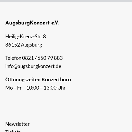
Suche
nach:
AugsburgKonzert e.V.
Heilig-Kreuz-Str. 8
86152 Augsburg
Telefon 0821 / 650 79 883
info@augsburgkonzert.de
Öffnungszeiten Konzertbüro
Mo – Fr 10:00 – 13:00 Uhr
Newsletter