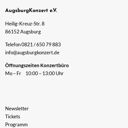
AugsburgKonzert e.V.
Suche
nach:
Heilig-Kreuz-Str. 8
86152 Augsburg
Telefon 0821 / 650 79 883
info@augsburgkonzert.de
Öffnungszeiten Konzertbüro
Mo – Fr 10:00 – 13:00 Uhr
Newsletter
Tickets
Programm